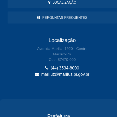
LOCALIZAÇÃO
PERGUNTAS FREQUENTES
Localização
Avenida Marilia, 1920 - Centro
Mariluz-PR
Cep: 87470-000
(44) 3534-8000
mariluz@mariluz.pr.gov.br
Prefeitura