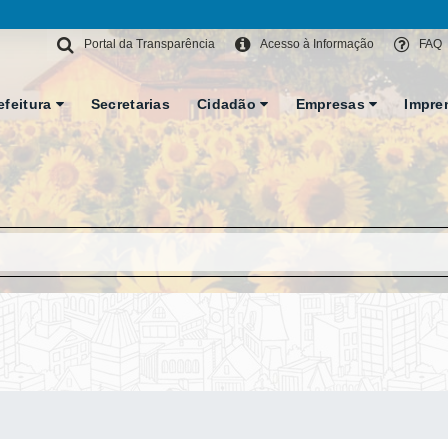
Portal da Transparência
Acesso à Informação
FAQ
efeitura
Secretarias
Cidadão
Empresas
Impre