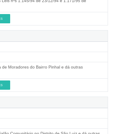
as Leis nºs 1.145/94 de 23/12/94 e 1.171/95 de
ES
a de Moradores do Bairro Pinhal e dá outras
ES
Salão Comunitário no Distrito de São Luiz e dá outras