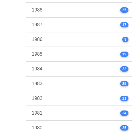
1988
25
1987
17
1986
9
1985
19
1984
22
1983
25
1982
21
1981
24
1980
25