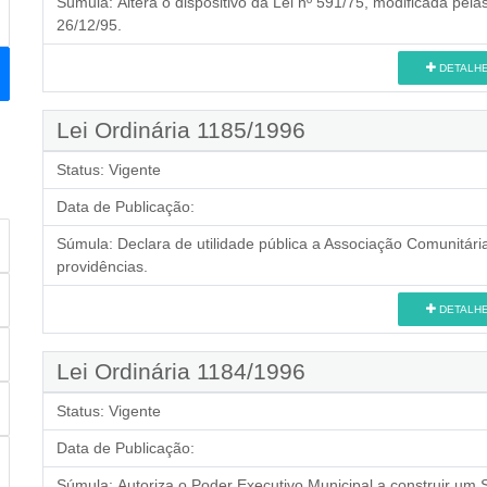
Súmula:
Altera o dispositivo da Lei nº 591/75, modificada pel
26/12/95.
DETALH
Lei Ordinária 1185/1996
Status:
Vigente
Data de Publicação:
Súmula:
Declara de utilidade pública a Associação Comunitári
providências.
DETALH
Lei Ordinária 1184/1996
Status:
Vigente
Data de Publicação:
Súmula:
Autoriza o Poder Executivo Municipal a construir um 