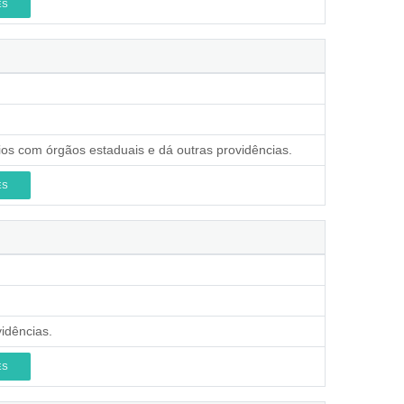
ES
ios com órgãos estaduais e dá outras providências.
ES
idências.
ES