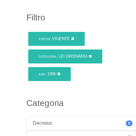
Filtro
VIGENTE
STATUS:
LEI ORDINÁRIA
CATEGORIA:
1996
ANO:
Categoria
Decretos
9