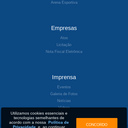
Arena Esportiva
Empresas
Atos
Licitação
Nota Fiscal Eletrônica
Imprensa
Eventos
Galeria de Fotos
Notícias
Vídeos
Utilizamos cookies essenciais e
tecnologias semelhantes de
acordo com a nossa
Política de
CONCORDO
Privacidade
e, ao continuar