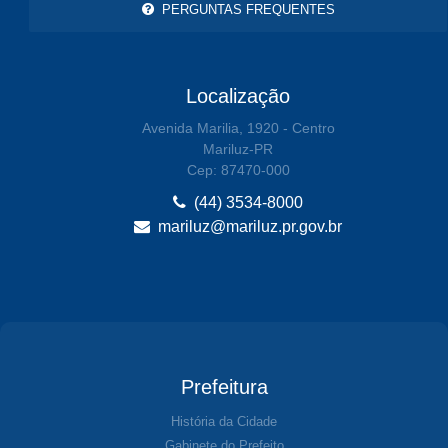
PERGUNTAS FREQUENTES
Localização
Avenida Marilia, 1920 - Centro
Mariluz-PR
Cep: 87470-000
(44) 3534-8000
mariluz@mariluz.pr.gov.br
Prefeitura
História da Cidade
Gabinete do Prefeito