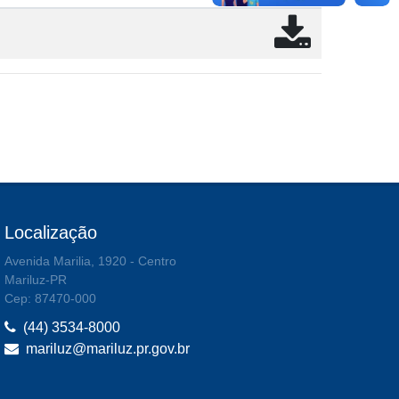
Localização
Avenida Marilia, 1920 - Centro
Mariluz-PR
Cep: 87470-000
(44) 3534-8000
mariluz@mariluz.pr.gov.br