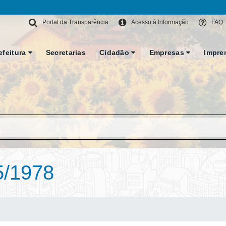
Portal da Transparência
Acesso à Informação
FAQ
efeitura
Secretarias
Cidadão
Empresas
Impre
5/1978