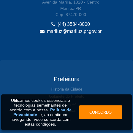
Avenida Marilia, 1920 - Centro
Mariluz-PR
Cep: 87470-000
(44) 3534-8000
mariluz@mariluz.pr.gov.br
Prefeitura
História da Cidade
Gabinete do Prefeito
Utilizamos cookies essenciais e
Legislação
tecnologias semelhantes de
acordo com a nossa
Política de
Secretarias
CONCORDO
Privacidade
e, ao continuar
navegando, você concorda com
estas condições.