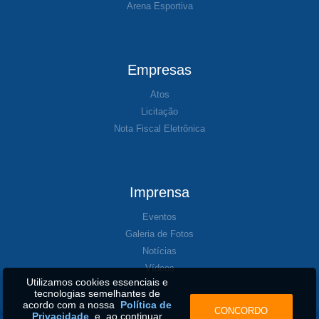
Arena Esportiva
Empresas
Atos
Licitação
Nota Fiscal Eletrônica
Imprensa
Eventos
Galeria de Fotos
Notícias
Vídeos
Utilizamos cookies essenciais e
tecnologias semelhantes de
acordo com a nossa
Política de
CONCORDO
Privacidade
e, ao continuar