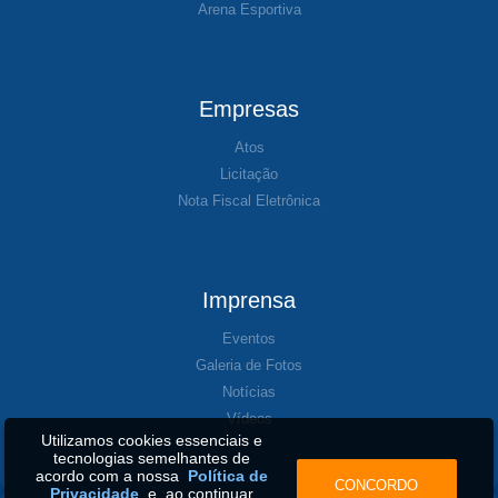
Arena Esportiva
Empresas
Atos
Licitação
Nota Fiscal Eletrônica
Imprensa
Eventos
Galeria de Fotos
Notícias
Vídeos
Utilizamos cookies essenciais e
tecnologias semelhantes de
acordo com a nossa
Política de
CONCORDO
Privacidade
e, ao continuar