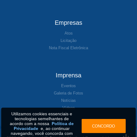
Empresas
Atos
Licitação
Nota Fiscal Eletrônica
Imprensa
Eventos
Galeria de Fotos
Notícias
Vídeos
Utilizamos cookies essenciais e
tecnologias semelhantes de
acordo com a nossa
Política de
CONCORDO
Privacidade
e, ao continuar
navegando, você concorda com