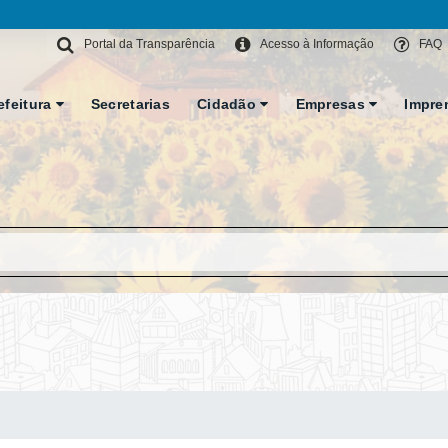
Portal da Transparência
Acesso à Informação
FAQ
efeitura
Secretarias
Cidadão
Empresas
Impre