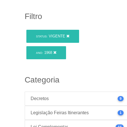
Filtro
VIGENTE
STATUS:
1968
ANO:
Categoria
Decretos
9
Legislação Feiras Itinerantes
1
Lei Complementar
44