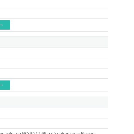
ES
ES
 no valor de NCr$ 317,68 e dá outras providências.