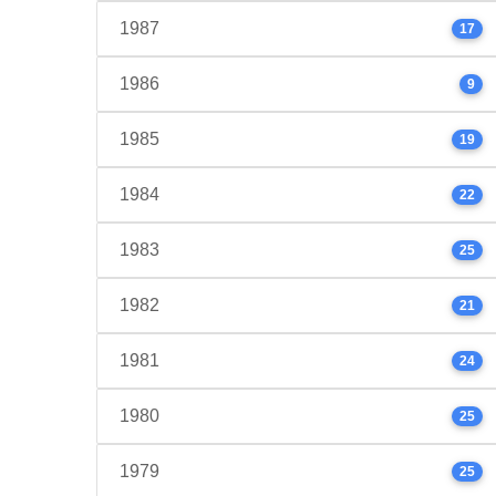
1987
17
1986
9
1985
19
1984
22
1983
25
1982
21
1981
24
1980
25
1979
25