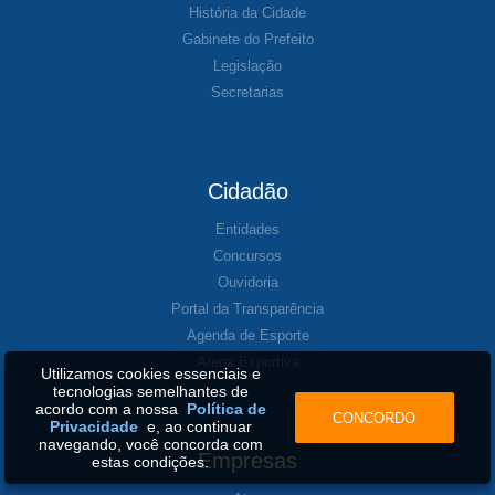
História da Cidade
Gabinete do Prefeito
Legislação
Secretarias
Cidadão
Entidades
Concursos
Ouvidoria
Portal da Transparência
Agenda de Esporte
Arena Esportiva
Utilizamos cookies essenciais e
tecnologias semelhantes de
acordo com a nossa
Política de
CONCORDO
Privacidade
e, ao continuar
navegando, você concorda com
Empresas
estas condições.