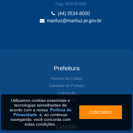
Cep: 87470-000
(44) 3534-8000
mariluz@mariluz.pr.gov.br
Prefeitura
História da Cidade
Gabinete do Prefeito
Legislação
Secretarias
Utilizamos cookies essenciais e
tecnologias semelhantes de
acordo com a nossa
Política de
CONCORDO
Privacidade
e, ao continuar
navegando, você concorda com
estas condições.
Cidadão