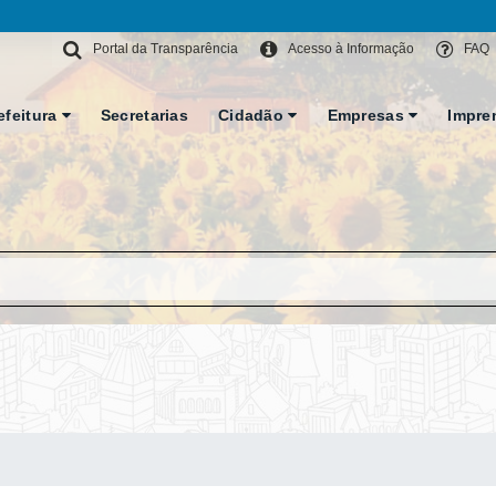
Portal da Transparência
Acesso à Informação
FAQ
efeitura
Secretarias
Cidadão
Empresas
Impre