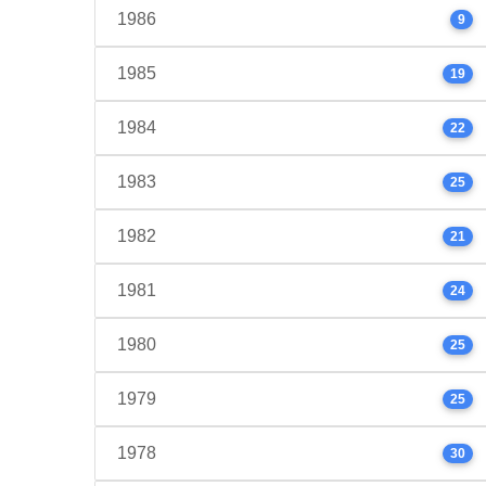
1986
9
1985
19
1984
22
1983
25
1982
21
1981
24
1980
25
1979
25
1978
30