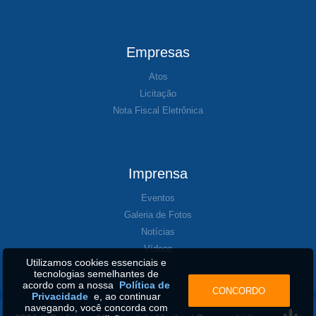
Empresas
Atos
Licitação
Nota Fiscal Eletrônica
Imprensa
Eventos
Galeria de Fotos
Notícias
Vídeos
Utilizamos cookies essenciais e
tecnologias semelhantes de
acordo com a nossa
Política de
CONCORDO
Privacidade
e, ao continuar
navegando, você concorda com