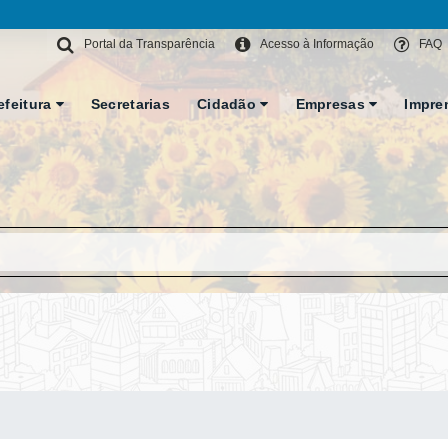
Portal da Transparência
Acesso à Informação
FAQ
efeitura
Secretarias
Cidadão
Empresas
Impre