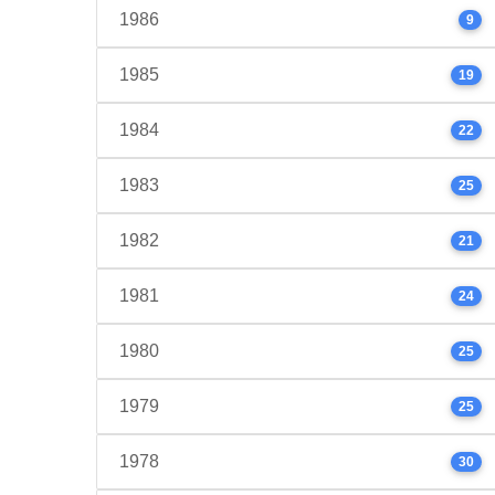
1986
9
1985
19
1984
22
1983
25
1982
21
1981
24
1980
25
1979
25
1978
30