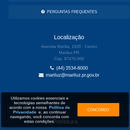
PERGUNTAS FREQUENTES
Localização
Avenida Marilia, 1920 - Centro
Mariluz-PR
Cep: 87470-000
(44) 3534-8000
mariluz@mariluz.pr.gov.br
Utilizamos cookies essenciais e
tecnologias semelhantes de
acordo com a nossa
Política de
CONCORDO
Privacidade
e, ao continuar
navegando, você concorda com
Prefeitura
estas condições.