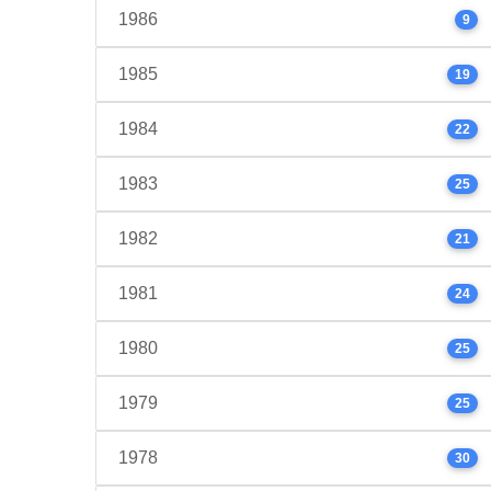
1986
9
1985
19
1984
22
1983
25
1982
21
1981
24
1980
25
1979
25
1978
30