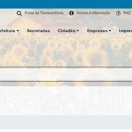
Portal da Transparência
Acesso à Informação
FAQ
efeitura
Secretarias
Cidadão
Empresas
Impre