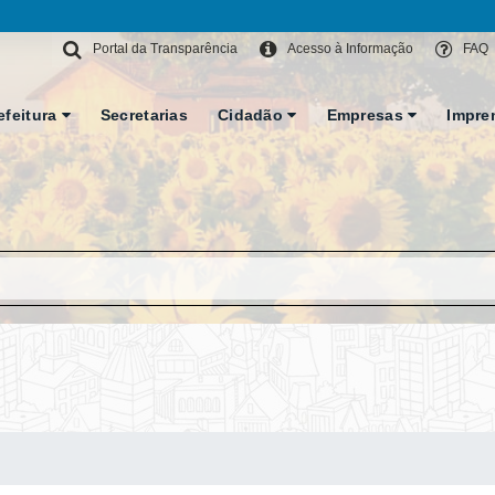
Portal da Transparência
Acesso à Informação
FAQ
efeitura
Secretarias
Cidadão
Empresas
Impre