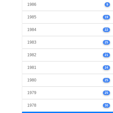
1986
9
1985
19
1984
22
1983
25
1982
21
1981
24
1980
25
1979
25
1978
30