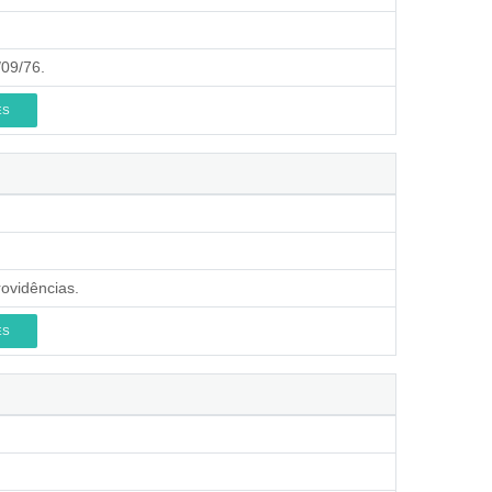
/09/76.
ES
rovidências.
ES