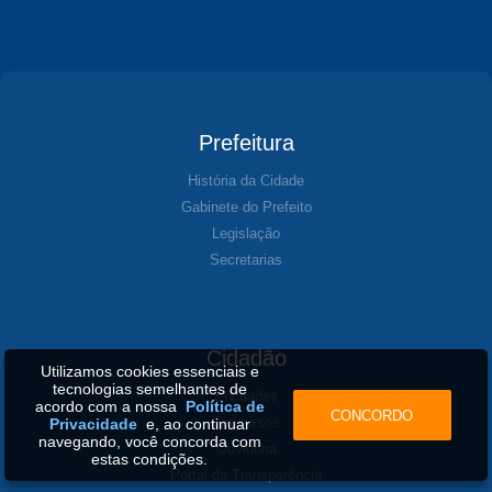
Prefeitura
História da Cidade
Gabinete do Prefeito
Legislação
Secretarias
Cidadão
Utilizamos cookies essenciais e
tecnologias semelhantes de
Entidades
acordo com a nossa
Política de
CONCORDO
Concursos
Privacidade
e, ao continuar
navegando, você concorda com
Ouvidoria
estas condições.
Portal da Transparência