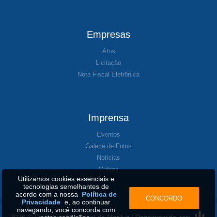
Empresas
Atos
Licitação
Nota Fiscal Eletrônica
Imprensa
Eventos
Galeria de Fotos
Notícias
Vídeos
Utilizamos cookies essenciais e
tecnologias semelhantes de
acordo com a nossa
Política de
CONCORDO
Privacidade
e, ao continuar
navegando, você concorda com
2026 © Prefeitura Municipal de Mariluz | Desenvolvido por: