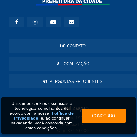
CONTATO
LOCALIZAÇÃO
PERGUNTAS FREQUENTES
Utilizamos cookies essenciais e
Localização
tecnologias semelhantes de
acordo com a nossa
Política de
CONCORDO
Avenida Marilia, 1920 - Centro
Privacidade
e, ao continuar
navegando, você concorda com
Mariluz-PR
estas condições.
Cep: 87470-000