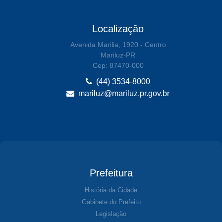
Localização
Avenida Marilia, 1920 - Centro
Mariluz-PR
Cep: 87470-000
(44) 3534-8000
mariluz@mariluz.pr.gov.br
Prefeitura
História da Cidade
Gabinete do Prefeito
Legislação