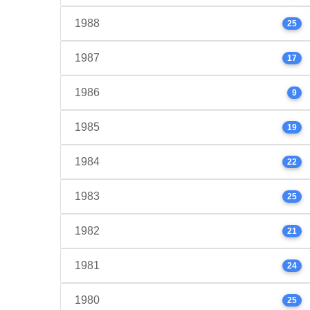
1988
25
1987
17
1986
9
1985
19
1984
22
1983
25
1982
21
1981
24
1980
25