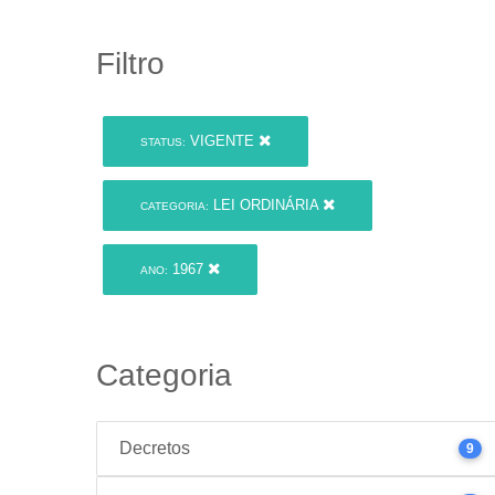
Filtro
VIGENTE
STATUS:
LEI ORDINÁRIA
CATEGORIA:
1967
ANO:
Categoria
Decretos
9