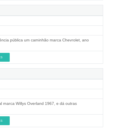
rrência pública um caminhão marca Chevrolet, ano
ES
al marca Willys Overland 1967, e dá outras
ES