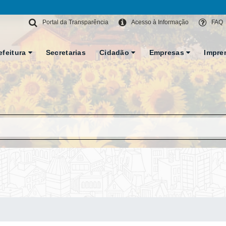
Portal da Transparência
Acesso à Informação
FAQ
efeitura
Secretarias
Cidadão
Empresas
Impre