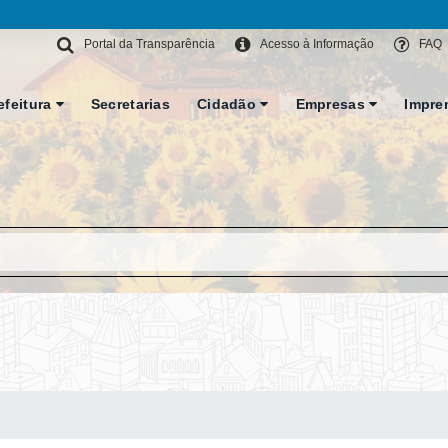
Portal da Transparência
Acesso à Informação
FAQ
efeitura
Secretarias
Cidadão
Empresas
Impre