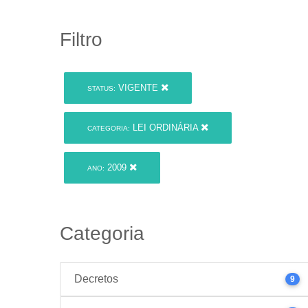
Filtro
VIGENTE
STATUS:
LEI ORDINÁRIA
CATEGORIA:
2009
ANO:
Categoria
Decretos
9