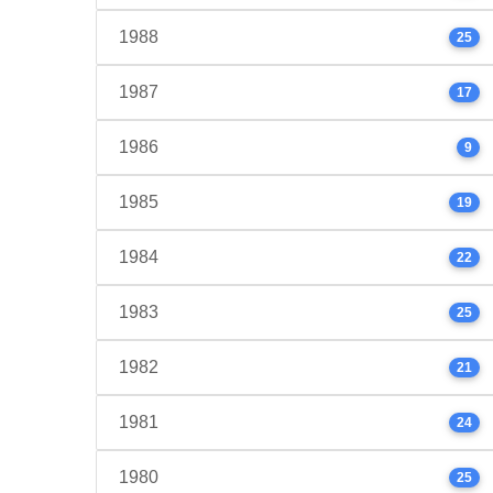
1988
25
1987
17
1986
9
1985
19
1984
22
1983
25
1982
21
1981
24
1980
25