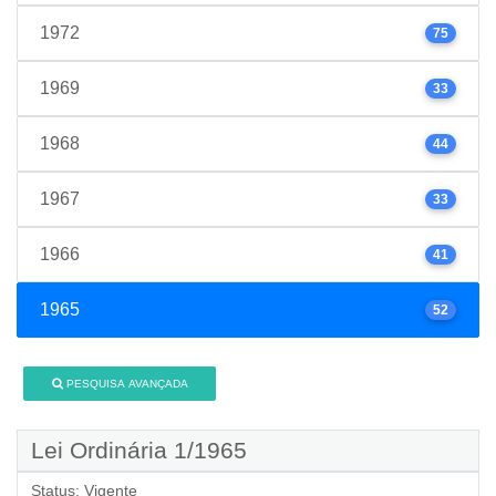
1972
75
1969
33
1968
44
1967
33
1966
41
1965
52
PESQUISA AVANÇADA
Lei Ordinária 1/1965
Status:
Vigente