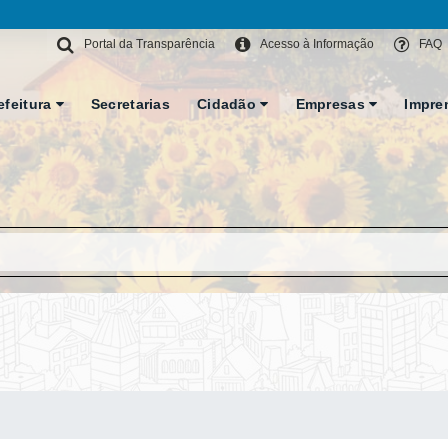
Portal da Transparência
Acesso à Informação
FAQ
efeitura
Secretarias
Cidadão
Empresas
Impre