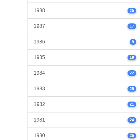
1988
25
1987
17
1986
9
1985
19
1984
22
1983
25
1982
21
1981
24
1980
25