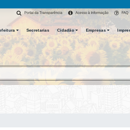
Portal da Transparência
Acesso à Informação
FAQ
efeitura
Secretarias
Cidadão
Empresas
Impre