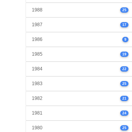
1988
25
1987
17
1986
9
1985
19
1984
22
1983
25
1982
21
1981
24
1980
25