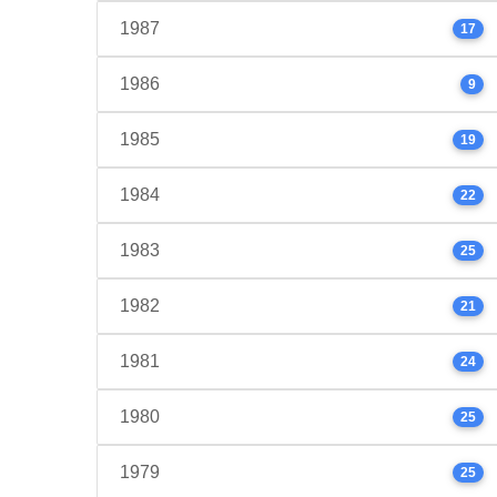
1987
17
1986
9
1985
19
1984
22
1983
25
1982
21
1981
24
1980
25
1979
25