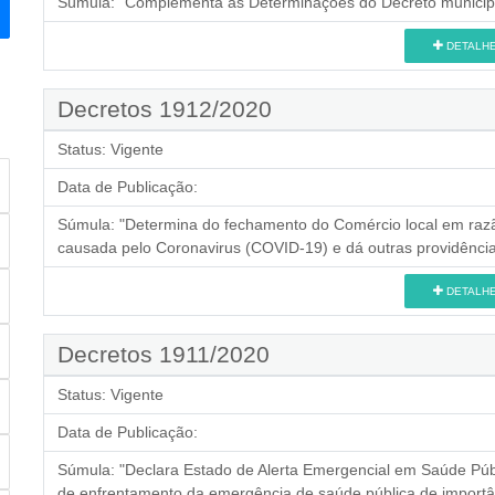
Súmula:
"Complementa as Determinações do Decreto municipa
DETALH
Decretos 1912/2020
Status:
Vigente
Data de Publicação:
Súmula:
"Determina do fechamento do Comércio local em razã
causada pelo Coronavirus (COVID-19) e dá outras providência
DETALH
Decretos 1911/2020
Status:
Vigente
Data de Publicação:
Súmula:
"Declara Estado de Alerta Emergencial em Saúde Púb
de enfrentamento da emergência de saúde pública de importân