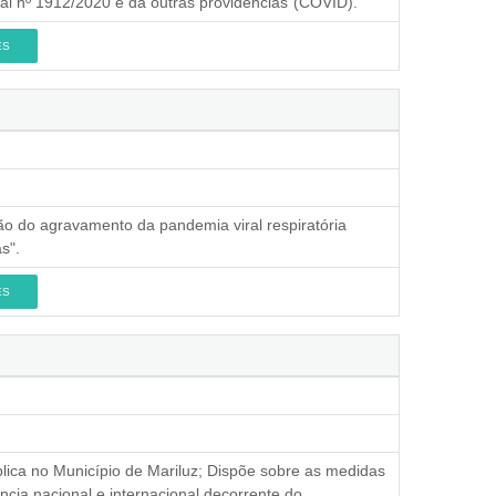
l nº 1912/2020 e dá outras providências"(COVID).
ES
o do agravamento da pandemia viral respiratória
s".
ES
lica no Município de Mariluz; Dispõe sobre as medidas
cia nacional e internacional decorrente do