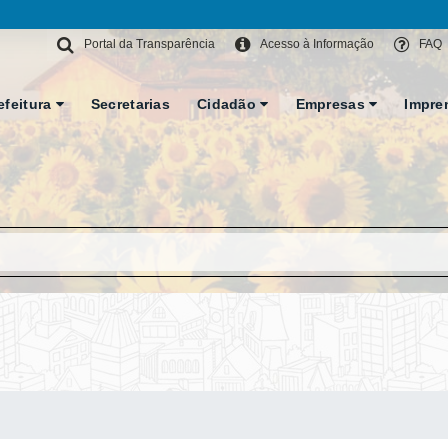
Portal da Transparência
Acesso à Informação
FAQ
efeitura
Secretarias
Cidadão
Empresas
Impre