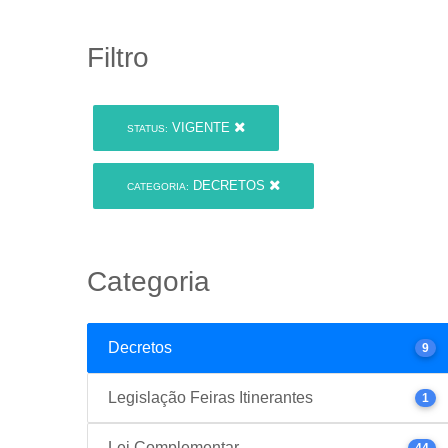
Filtro
VIGENTE
STATUS:
DECRETOS
CATEGORIA:
Categoria
Decretos
9
Legislação Feiras Itinerantes
1
Lei Complementar
44