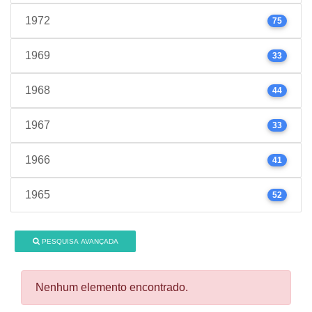
1972
75
1969
33
1968
44
1967
33
1966
41
1965
52
PESQUISA AVANÇADA
Nenhum elemento encontrado.