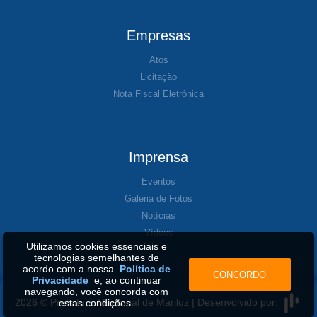
Empresas
Atos
Licitação
Nota Fiscal Eletrônica
Imprensa
Eventos
Galeria de Fotos
Notícias
Vídeos
Utilizamos cookies essenciais e
tecnologias semelhantes de
acordo com a nossa
Política de
CONCORDO
Privacidade
e, ao continuar
navegando, você concorda com
2026 © Prefeitura Municipal de Mariluz | Desenvolvido por:
estas condições.