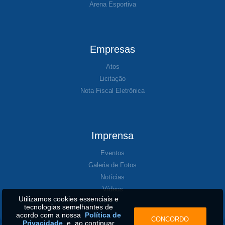
Arena Esportiva
Empresas
Atos
Licitação
Nota Fiscal Eletrônica
Imprensa
Eventos
Galeria de Fotos
Notícias
Vídeos
Utilizamos cookies essenciais e
tecnologias semelhantes de
acordo com a nossa
Política de
CONCORDO
Privacidade
e, ao continuar