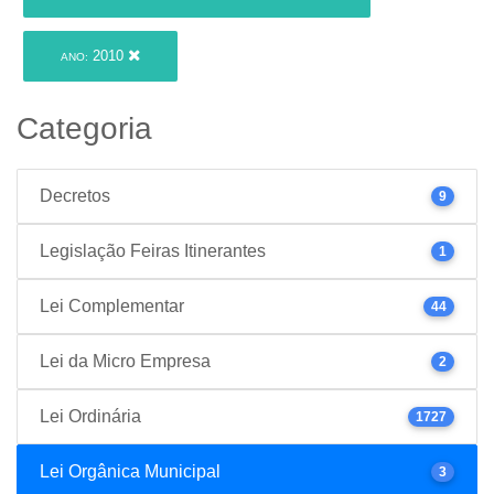
2010
ANO:
Categoria
Decretos
9
Legislação Feiras Itinerantes
1
Lei Complementar
44
Lei da Micro Empresa
2
Lei Ordinária
1727
Lei Orgânica Municipal
3