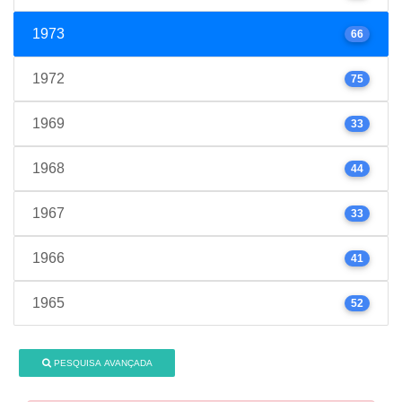
1973
66
1972
75
1969
33
1968
44
1967
33
1966
41
1965
52
PESQUISA AVANÇADA