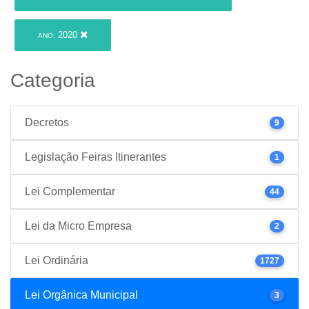
2020
ANO:
Categoria
Decretos
9
Legislação Feiras Itinerantes
1
Lei Complementar
44
Lei da Micro Empresa
2
Lei Ordinária
1727
Lei Orgânica Municipal
3