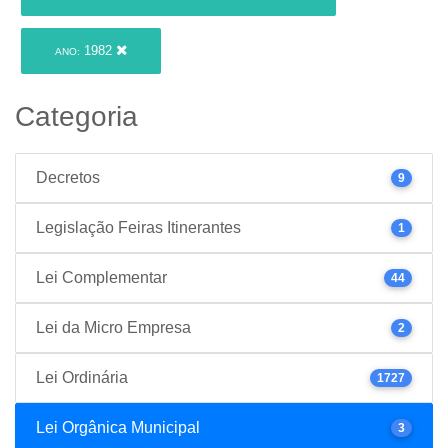
1982
ANO:
Categoria
Decretos
9
Legislação Feiras Itinerantes
1
Lei Complementar
44
Lei da Micro Empresa
2
Lei Ordinária
1727
Lei Orgânica Municipal
3