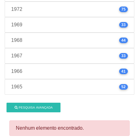
1972
75
1969
33
1968
44
1967
33
1966
41
1965
52
PESQUISA AVANÇADA
Nenhum elemento encontrado.