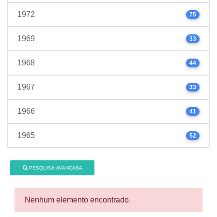
1972
75
1969
33
1968
44
1967
33
1966
41
1965
52
PESQUISA AVANÇADA
Nenhum elemento encontrado.