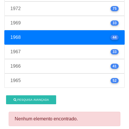
1972
75
1969
33
1968
44
1967
33
1966
41
1965
52
PESQUISA AVANÇADA
Nenhum elemento encontrado.