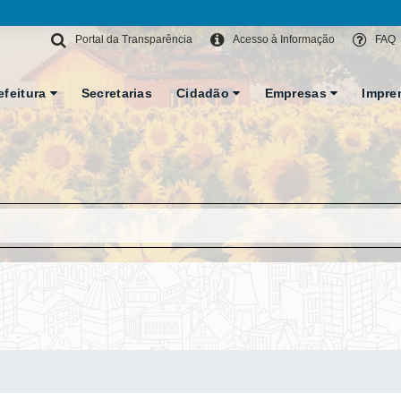
Portal da Transparência
Acesso à Informação
FAQ
efeitura
Secretarias
Cidadão
Empresas
Impre