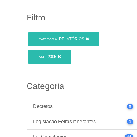
Filtro
RELATÓRIOS
CATEGORIA:
2005
ANO:
Categoria
Decretos
9
Legislação Feiras Itinerantes
1
Lei Complementar
44