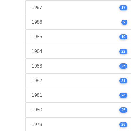
1987
17
1986
9
1985
19
1984
22
1983
25
1982
21
1981
24
1980
25
1979
25