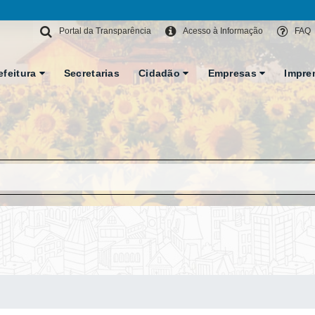
Portal da Transparência
Acesso à Informação
FAQ
efeitura
Secretarias
Cidadão
Empresas
Impre