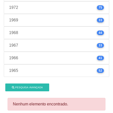
1972
75
1969
33
1968
44
1967
33
1966
41
1965
52
PESQUISA AVANÇADA
Nenhum elemento encontrado.