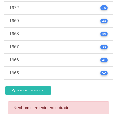
1972
75
1969
33
1968
44
1967
33
1966
41
1965
52
PESQUISA AVANÇADA
Nenhum elemento encontrado.