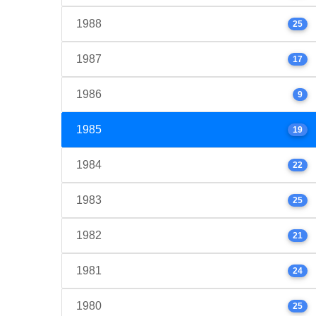
1988
25
1987
17
1986
9
1985
19
1984
22
1983
25
1982
21
1981
24
1980
25