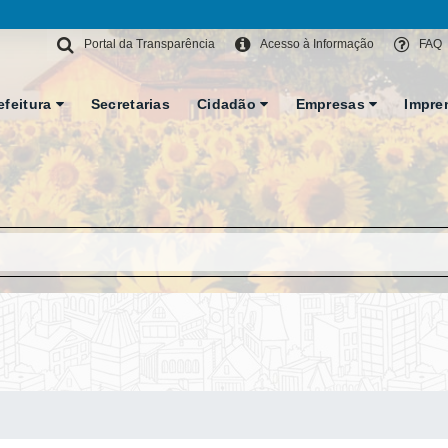
Portal da Transparência
Acesso à Informação
FAQ
efeitura
Secretarias
Cidadão
Empresas
Impre