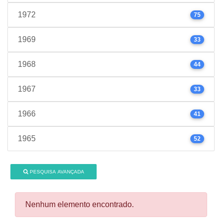
1972
75
1969
33
1968
44
1967
33
1966
41
1965
52
PESQUISA AVANÇADA
Nenhum elemento encontrado.