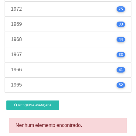
1972
75
1969
33
1968
44
1967
33
1966
41
1965
52
PESQUISA AVANÇADA
Nenhum elemento encontrado.