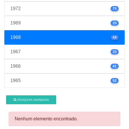
1972
75
1969
33
1968
44
1967
33
1966
41
1965
52
PESQUISA AVANÇADA
Nenhum elemento encontrado.