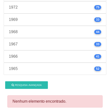
1972
75
1969
33
1968
44
1967
33
1966
41
1965
52
PESQUISA AVANÇADA
Nenhum elemento encontrado.