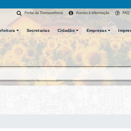
Portal da Transparência
Acesso à Informação
FAQ
efeitura
Secretarias
Cidadão
Empresas
Impre