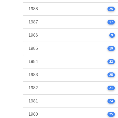
1988
25
1987
17
1986
9
1985
19
1984
22
1983
25
1982
21
1981
24
1980
25