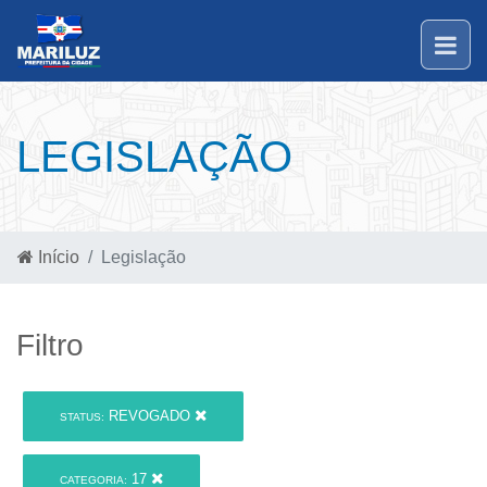
LEGISLAÇÃO
Início
Legislação
Filtro
REVOGADO
STATUS:
17
CATEGORIA: