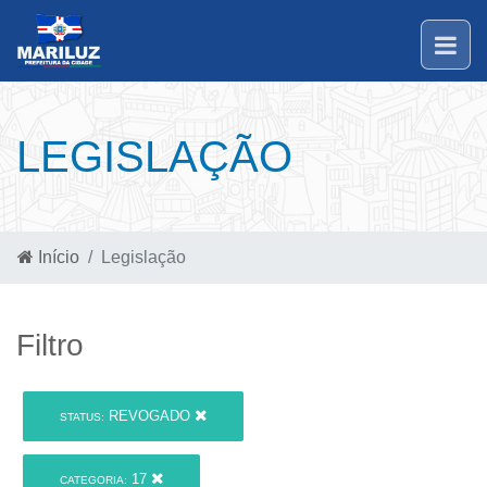
LEGISLAÇÃO
Início
Legislação
Filtro
REVOGADO
STATUS:
17
CATEGORIA: